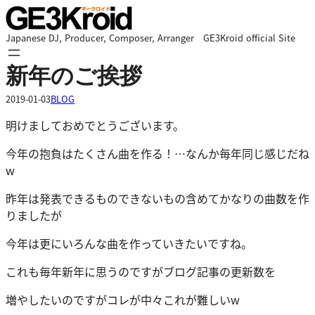
内
容
Japanese DJ, Producer, Composer, Arranger GE3Kroid official Site
を
ス
新年のご挨拶
キ
ッ
2019-01-03
BLOG
プ
明けましておめでとうございます。
今年の抱負はたくさん曲を作る！…なんか毎年同じ感じだね
w
昨年は発表できるものできないもの含めてかなりの曲数を作
りましたが
今年は更にいろんな曲を作っていきたいですね。
これも毎年新年に思うのですがブログ記事の更新数を
増やしたいのですがコレが中々これが難しいw