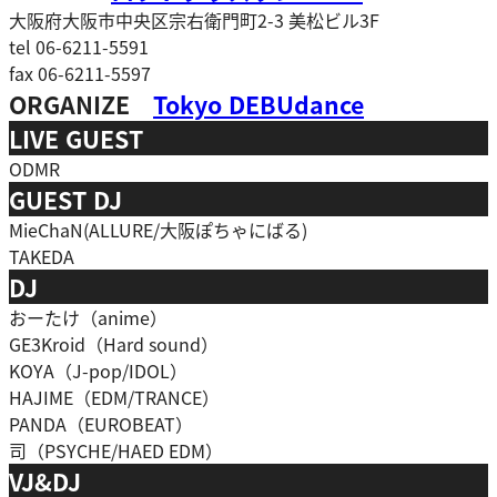
大阪府大阪市中央区宗右衛門町2-3 美松ビル3F
tel 06-6211-5591
fax 06-6211-5597
ORGANIZE
Tokyo DEBUdance
LIVE GUEST
ODMR
GUEST DJ
MieChaN(ALLURE/大阪ぽちゃにばる)
TAKEDA
DJ
おーたけ（anime）
GE3Kroid（Hard sound）
KOYA（J-pop/IDOL）
HAJIME（EDM/TRANCE）
PANDA（EUROBEAT）
司（PSYCHE/HAED EDM）
VJ&DJ