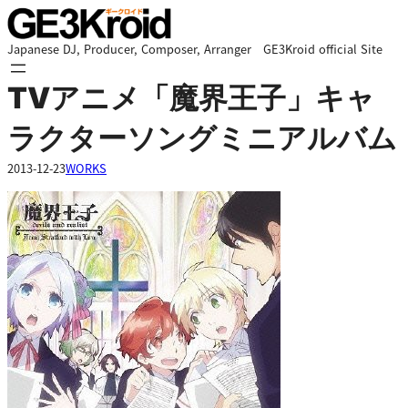
内
容
Japanese DJ, Producer, Composer, Arranger GE3Kroid official Site
を
ス
TVアニメ「魔界王子」キャ
キ
ッ
ラクターソングミニアルバム
プ
2013-12-23
WORKS