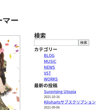
ーマー
検索
検
検索
索
カテゴリー
BLOG
MUSIC
NEWS
VST
WORKS
最新の投稿
Surprising Utopia
2021-10-16
Kilohartsサブスクリプション
2021-09-06