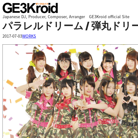
内
容
Japanese DJ, Producer, Composer, Arranger GE3Kroid official Site
を
パラレルドリーム / 弾丸ドリ
ス
キ
2017-07-03
WORKS
ッ
プ